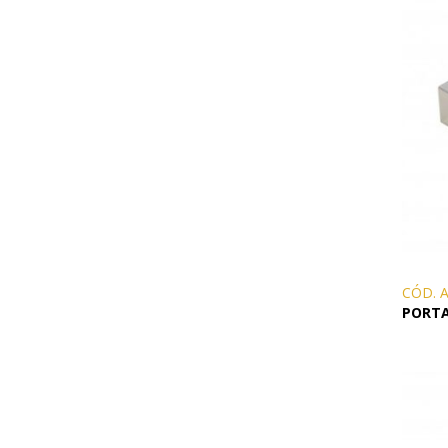
CANETAS
CHAVEIROS
IMPORTADO
IMPRESSOS 
KIT CANETA 
LÁPIS
PASTAS
PEN DRIVE
CÓD. 
RISQUE RAB
PORT
SQUEEZE