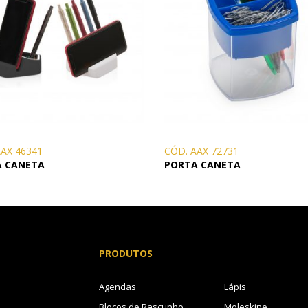
AAX 46341
CÓD. AAX 72731
A CANETA
PORTA CANETA
PRODUTOS
Agendas
Lápis
Blocos de Rascunho
Moleskine