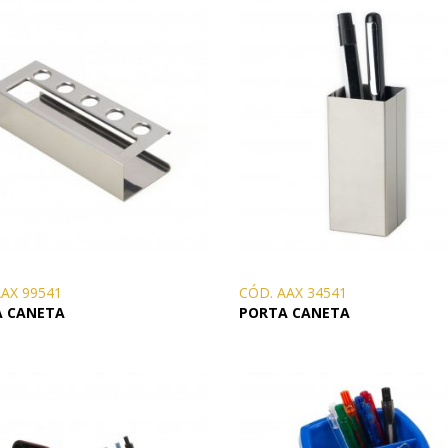
S
COMERCIAIS
LAPISEIRA
AAX 99541
CÓD. AAX 34541
ISQUE
A CANETA
PORTA CANETA