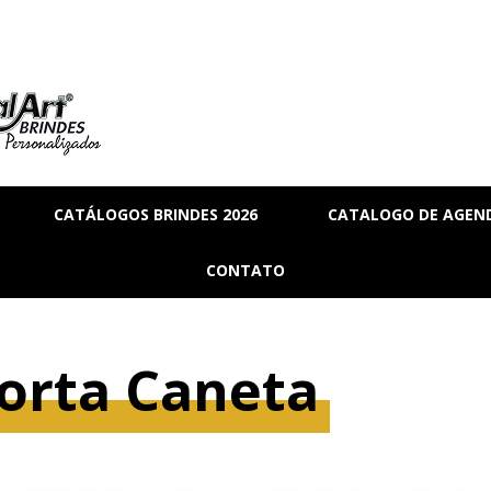
CATÁLOGOS BRINDES 2026
CATALOGO DE AGEND
RIA
BRINDES_01
CONTATO
MANAL
BRINDES_02
RMANENTE
BRINDES_03
orta Caneta
RASCUNHO
S