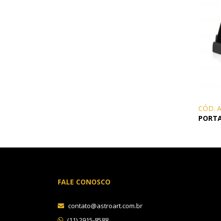
CÓD. 
PORT
FALE CONOSCO
contato@astroart.com.br
(11) 2915-8588