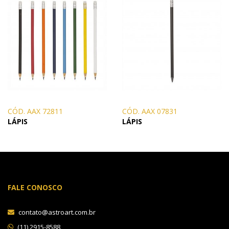
CÓD. AAX 72811
CÓD. AAX 07831
LÁPIS
LÁPIS
FALE CONOSCO
contato@astroart.com.br
(11) 2915-8588