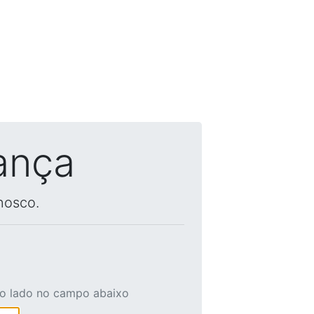
ança
nosco.
ao lado no campo abaixo