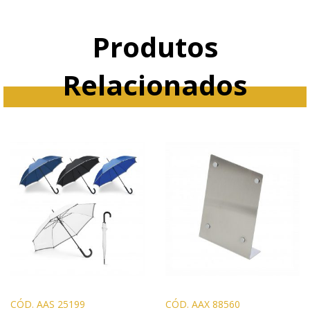
Produtos
Relacionados
CÓD. AAS 25199
CÓD. AAX 88560