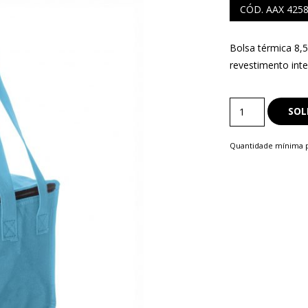
CÓD. AAX 425
Bolsa térmica 8,5
revestimento int
S
COMERCIAIS
Bolsa
SOL
LAPISEIRA
Térmica
quantity
Quantidade mínima p
ISQUE