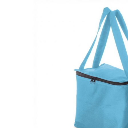
CANETAS
CHAVEIROS
IMPORTADO
IMPRESSOS 
KIT CANETA 
LÁPIS
PASTAS
PEN DRIVE
RISQUE RAB
SQUEEZE