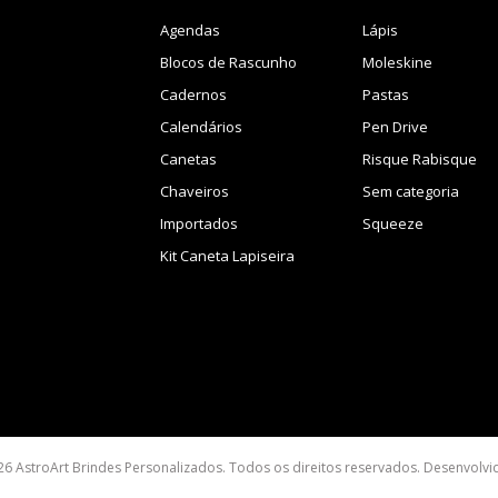
Agendas
Lápis
Blocos de Rascunho
Moleskine
Cadernos
Pastas
Calendários
Pen Drive
Canetas
Risque Rabisque
Chaveiros
Sem categoria
Importados
Squeeze
Kit Caneta Lapiseira
26 AstroArt Brindes Personalizados. Todos os direitos reservados. Desenvolv