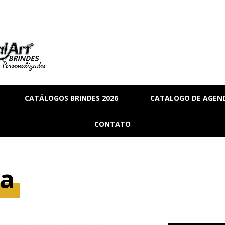
CATÁLOGOS BRINDES 2026
CATALOGO DE AGEND
RIA
BRINDES_01
CONTATO
MANAL
BRINDES_02
RMANENTE
BRINDES_03
ca
RASCUNHO
S