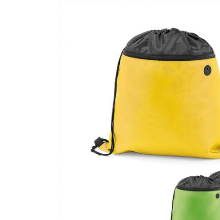
CANETAS
CHAVEIROS
IMPORTADO
IMPRESSOS 
KIT CANETA 
LÁPIS
PASTAS
PEN DRIVE
RISQUE RAB
SQUEEZE