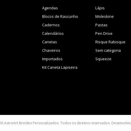
Agendas
Lápis
Blocos de Rascunho
Moleskine
Cadernos
Pastas
Calendários
Pen Drive
Canetas
Risque Rabisque
Chaveiros
Sem categoria
Importados
Squeeze
Kit Caneta Lapiseira
26 AstroArt Brindes Personalizados. Todos os direitos reservados. Desenvolv