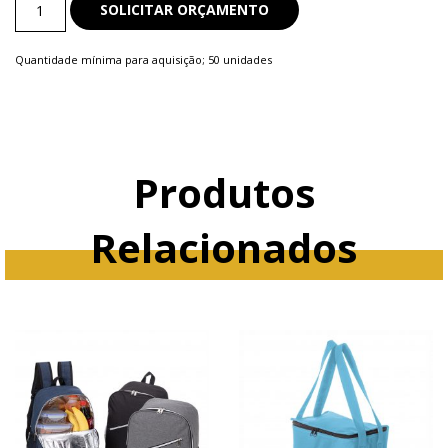
SOLICITAR ORÇAMENTO
e
Mochilas
Quantidade mínima para aquisição; 50 unidades
quantity
Produtos
Relacionados