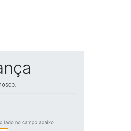
ança
nosco.
ao lado no campo abaixo