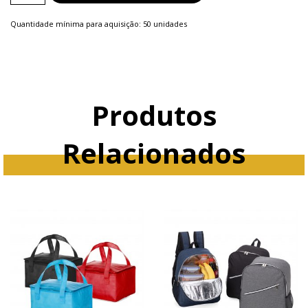
Mochilas
Quantidade mínima para aquisição: 50 unidades
quantity
Produtos
Relacionados