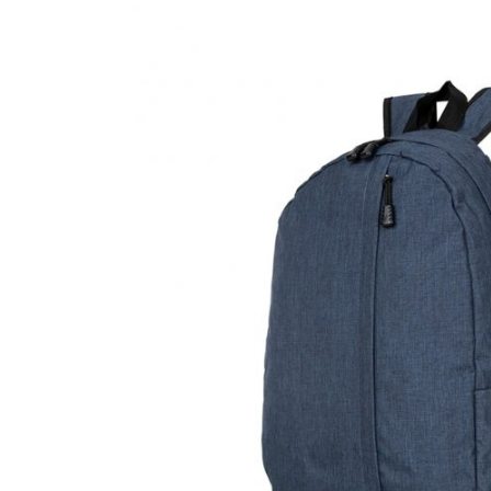
CANETAS
CHAVEIROS
IMPORTADO
IMPRESSOS 
KIT CANETA 
LÁPIS
PASTAS
PEN DRIVE
RISQUE RAB
SQUEEZE