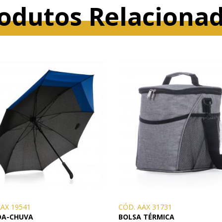
odutos Relaciona
AAX 19541
CÓD. AAX 31731
DA-CHUVA
BOLSA TÉRMICA