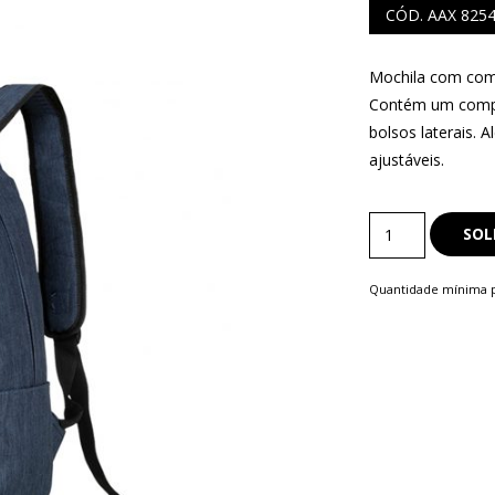
CÓD. AAX 825
Mochila com com
Contém um compa
S
bolsos laterais. 
COMERCIAIS
ajustáveis.
LAPISEIRA
Bolsas
SOL
e
Mochilas
Quantidade mínima p
quantity
ISQUE