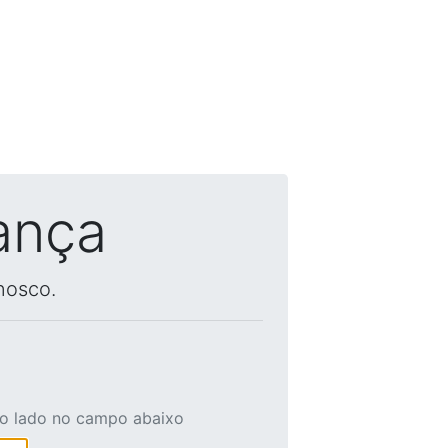
ança
nosco.
ao lado no campo abaixo