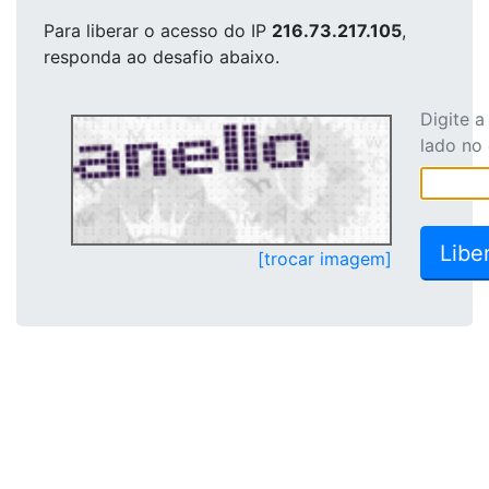
Para liberar o acesso
do IP
216.73.217.105
,
responda ao desafio abaixo.
Digite 
lado no
[trocar imagem]