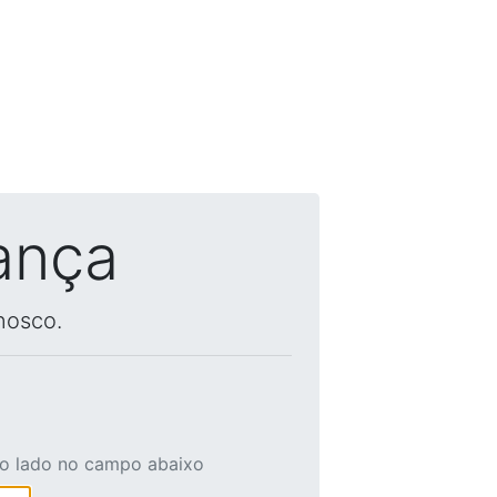
ança
nosco.
ao lado no campo abaixo