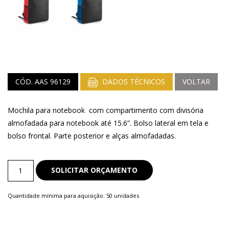
CÓD. AAS 96129
DADOS TÉCNICOS
VOLTAR
Mochila para notebook com compartimento com divisória
almofadada para notebook até 15.6”. Bolso lateral em tela e
bolso frontal. Parte posterior e alças almofadadas.
Bolsas
SOLICITAR ORÇAMENTO
e
Mochilas
Quantidade mínima para aquisição: 50 unidades
quantity