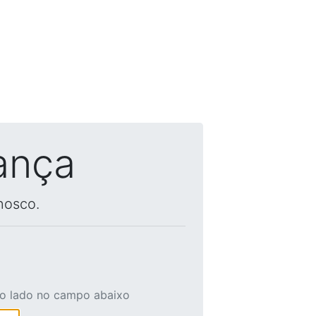
ança
nosco.
ao lado no campo abaixo