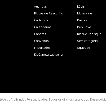
Agendas
Lápis
Blocos de Rascunho
Moleskine
Cadernos
Pastas
Calendários
Pen Drive
Canetas
Risque Rabisque
Chaveiros
Sem categoria
Importados
Squeeze
Kit Caneta Lapiseira
26 AstroArt Brindes Personalizados. Todos os direitos reservados. Desenvolv