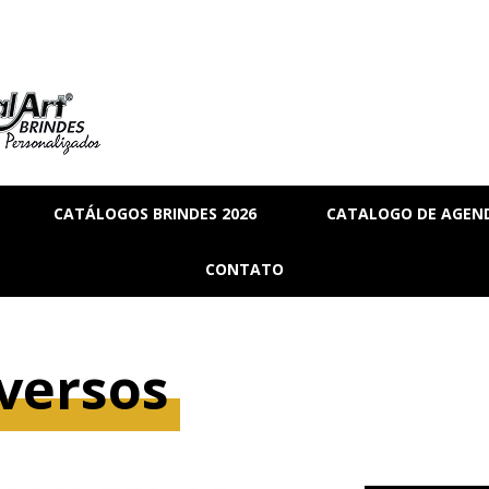
CATÁLOGOS BRINDES 2026
CATALOGO DE AGEND
RIA
BRINDES_01
CONTATO
MANAL
BRINDES_02
RMANENTE
BRINDES_03
versos
RASCUNHO
S