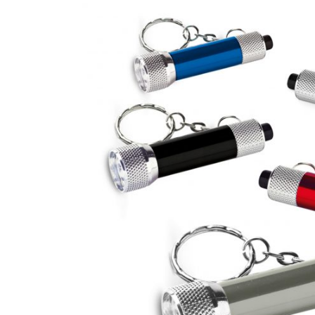
CANETAS
CHAVEIROS
IMPORTADO
IMPRESSOS 
KIT CANETA 
LÁPIS
PASTAS
PEN DRIVE
RISQUE RAB
SQUEEZE