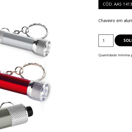
CÓD. AAS 141
Chaveiro em alum
S
Chaveiros
COMERCIAIS
SOL
Diversos
LAPISEIRA
quantity
Quantidade mínima p
ISQUE