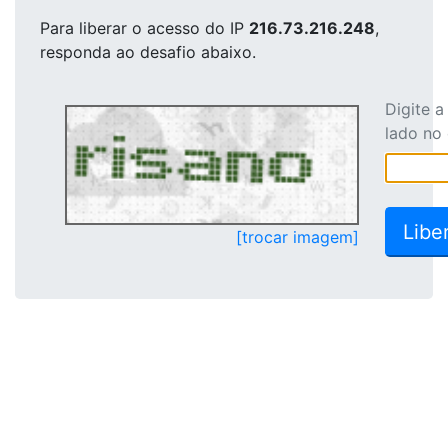
Para liberar o acesso
do IP
216.73.216.248
,
responda ao desafio abaixo.
Digite 
lado no
[trocar imagem]