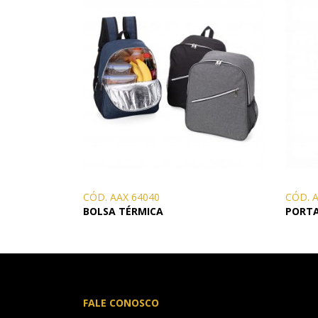
CÓD. AAX 64040
CÓD. 
BOLSA TÉRMICA
PORT
FALE CONOSCO