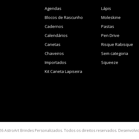
Agendas
Lápis
Blocos de Rascunho
Moleskine
Cadernos
Pastas
Calendários
Pen Drive
Canetas
Risque Rabisque
Chaveiros
Sem categoria
Importados
Squeeze
Kit Caneta Lapiseira
26 AstroArt Brindes Personalizados. Todos os direitos reservados. Desenvolv