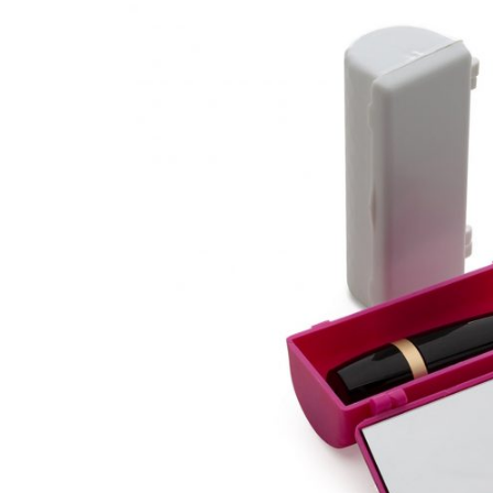
CANETAS
CHAVEIROS
IMPORTADO
IMPRESSOS 
KIT CANETA 
LÁPIS
PASTAS
PEN DRIVE
RISQUE RAB
SQUEEZE