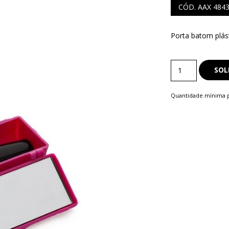
CÓD. AAX 484
Porta batom plás
S
Kit
COMERCIAIS
SOL
Feminino
LAPISEIRA
quantity
Quantidade mínima p
ISQUE