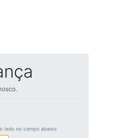
ança
nosco.
ao lado no campo abaixo