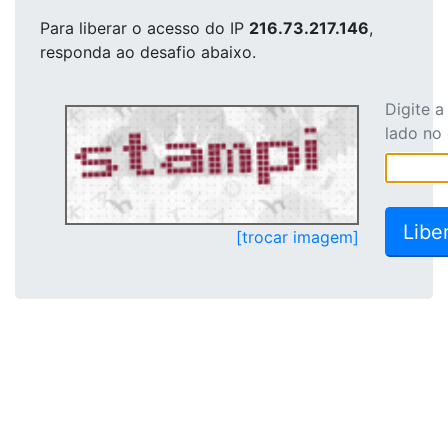
Para liberar o acesso
do IP
216.73.217.146
,
responda ao desafio abaixo.
Digite 
lado no
[trocar imagem]