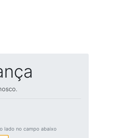
ança
nosco.
ao lado no campo abaixo