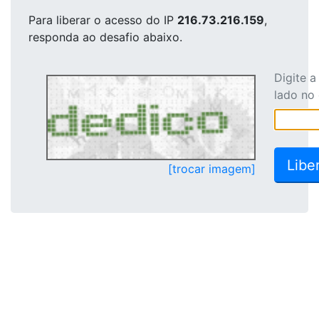
Para liberar o acesso
do IP
216.73.216.159
,
responda ao desafio abaixo.
Digite 
lado no
[trocar imagem]