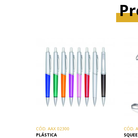
Pr
CÓD. AAX 02300
CÓD. 
PLÁSTICA
SQUEE