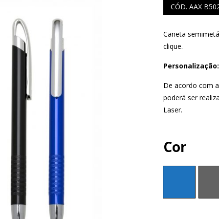
CÓD. AAX B50
Caneta semimetál
clique.
S
COMERCIAIS
Personalização:
LAPISEIRA
De acordo com a 
poderá ser realiz
Laser.
Cor
ISQUE