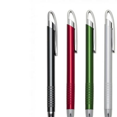
CANETAS
CHAVEIROS
IMPORTADO
IMPRESSOS 
KIT CANETA 
LÁPIS
PASTAS
PEN DRIVE
RISQUE RAB
SQUEEZE