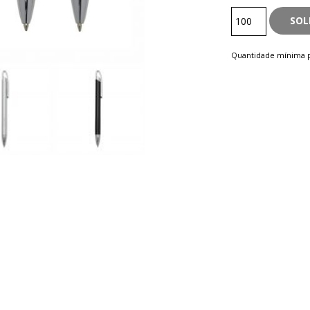
Semimetal
SOL
quantity
Quantidade mínima p