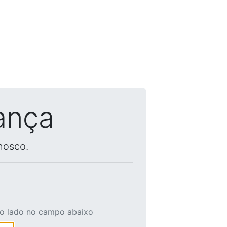
ança
nosco.
ao lado no campo abaixo