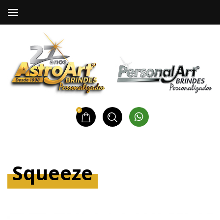
0
Squeeze