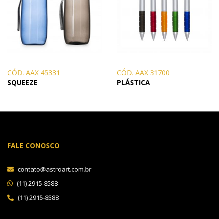
CÓD. AAX 45331
CÓD. AAX 31700
SQUEEZE
PLÁSTICA
FALE CONOSCO
contato@astroart.com.br
(11) 2915-8588
(11) 2915-8588