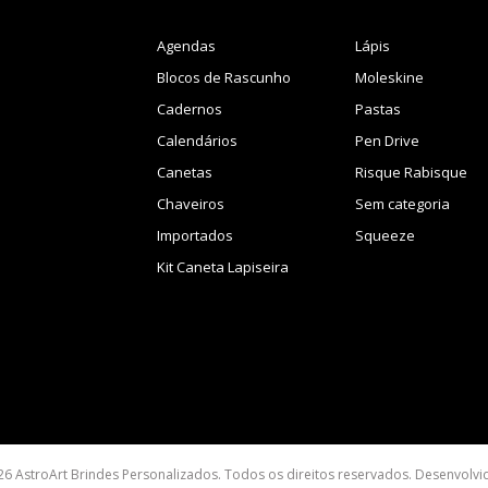
Agendas
Lápis
Blocos de Rascunho
Moleskine
Cadernos
Pastas
Calendários
Pen Drive
Canetas
Risque Rabisque
Chaveiros
Sem categoria
Importados
Squeeze
Kit Caneta Lapiseira
26 AstroArt Brindes Personalizados. Todos os direitos reservados. Desenvolv