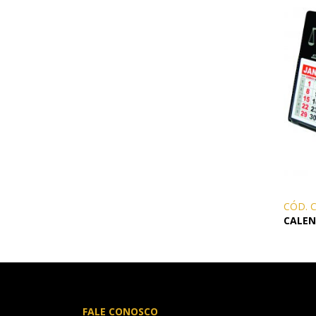
CANETAS
CHAVEIROS
IMPORTADO
IMPRESSOS 
KIT CANETA 
LÁPIS
PASTAS
PEN DRIVE
CÓD. 
RISQUE RAB
CALEN
SQUEEZE
FALE CONOSCO