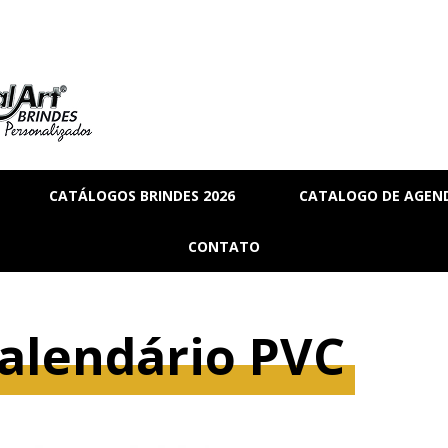
CATÁLOGOS BRINDES 2026
CATALOGO DE AGEND
RIA
BRINDES_01
CONTATO
MANAL
BRINDES_02
RMANENTE
BRINDES_03
alendário PVC
RASCUNHO
S