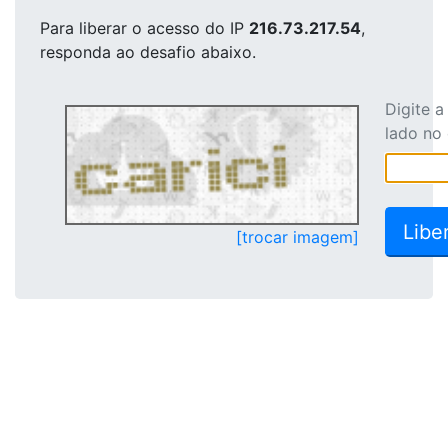
Para liberar o acesso
do IP
216.73.217.54
,
responda ao desafio abaixo.
Digite 
lado no
[trocar imagem]