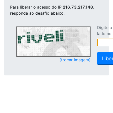
Para liberar o acesso
do IP
216.73.217.148
,
responda ao desafio abaixo.
Digite 
lado no
[trocar imagem]