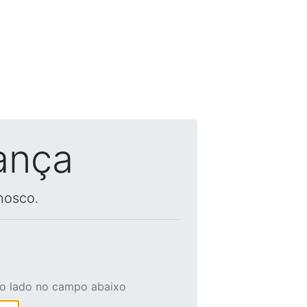
ança
nosco.
ao lado no campo abaixo