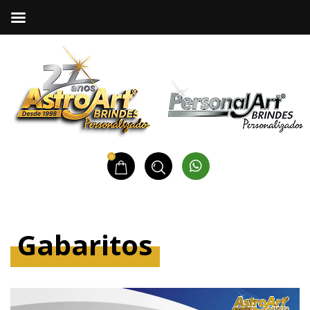
0
Gabaritos
Tocador
de