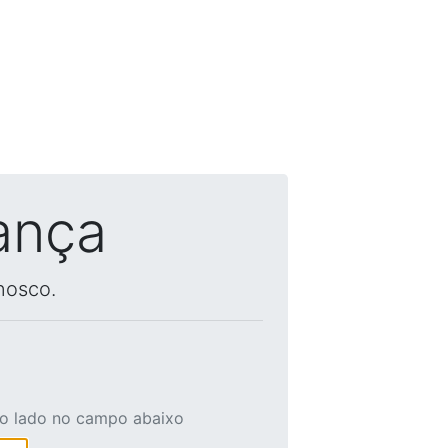
ança
nosco.
ao lado no campo abaixo