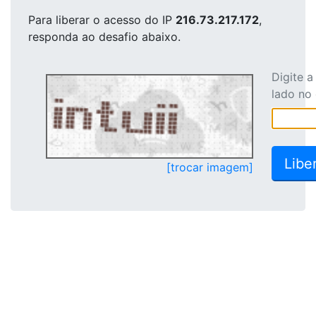
Para liberar o acesso
do IP
216.73.217.172
,
responda ao desafio abaixo.
Digite 
lado no
[trocar imagem]