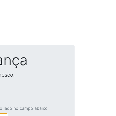
ança
nosco.
ao lado no campo abaixo