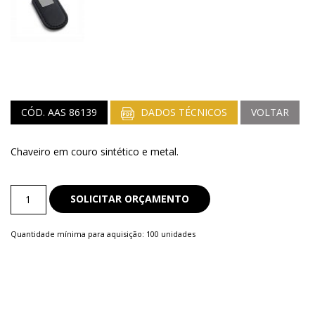
CÓD. AAS 86139
DADOS TÉCNICOS
VOLTAR
Chaveiro em couro sintético e metal.
Chaveiro
SOLICITAR ORÇAMENTO
de
Couro
Quantidade mínima para aquisição: 100 unidades
quantity