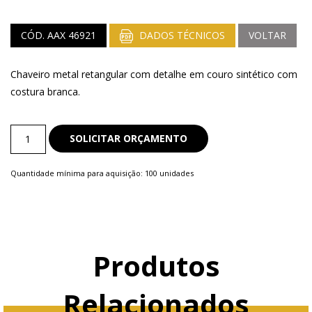
CÓD. AAX 46921
DADOS TÉCNICOS
VOLTAR
Chaveiro metal retangular com detalhe em couro sintético com
costura branca.
Chaveiro
SOLICITAR ORÇAMENTO
de
Couro
Quantidade mínima para aquisição: 100 unidades
quantity
Produtos
Relacionados