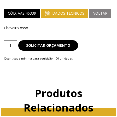
CÓD. AAS 46339
DADOS TÉCNICOS
VOLTAR
Chaveiro osso.
Chaveiro
SOLICITAR ORÇAMENTO
de
Metal
Quantidade mínima para aquisição: 100 unidades
quantity
Produtos
Relacionados