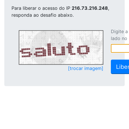
Para liberar o acesso
do IP
216.73.216.248
,
responda ao desafio abaixo.
Digite 
lado no
[trocar imagem]