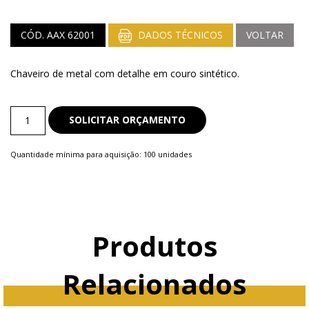
CÓD. AAX 62001
DADOS TÉCNICOS
VOLTAR
Chaveiro de metal com detalhe em couro sintético.
Chaveiro
SOLICITAR ORÇAMENTO
de
Couro
Quantidade mínima para aquisição: 100 unidades
quantity
Produtos
Relacionados