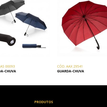
AAS 00093
CÓD. AAX 29541
DA-CHUVA
GUARDA-CHUVA
PRODUTOS