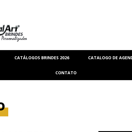
CATÁLOGOS BRINDES 2026
CATALOGO DE AGEND
RIA
BRINDES_01
CONTATO
MANAL
BRINDES_02
RMANENTE
BRINDES_03
o
RASCUNHO
S