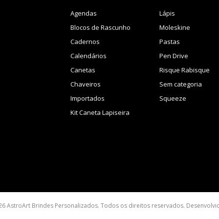
Agendas
Lápis
Blocos de Rascunho
Moleskine
Cadernos
Pastas
Calendários
Pen Drive
Canetas
Risque Rabisque
Chaveiros
Sem categoria
Importados
Squeeze
Kit Caneta Lapiseira
26 AstroArt Brindes Personalizados. Todos os direitos reservados. Desenvolv