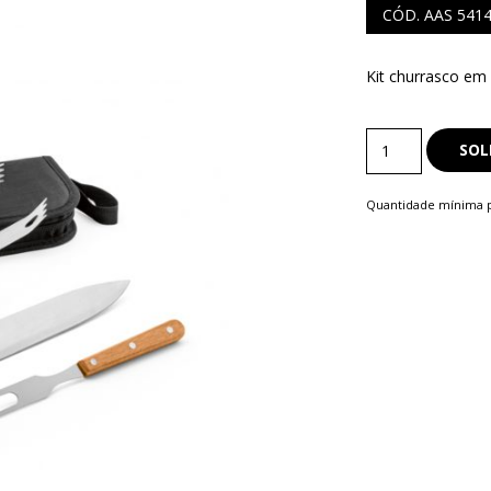
CÓD. AAS 541
Kit churrasco em
S
Kit
COMERCIAIS
SOL
Churrasco
LAPISEIRA
quantity
Quantidade mínima p
ISQUE