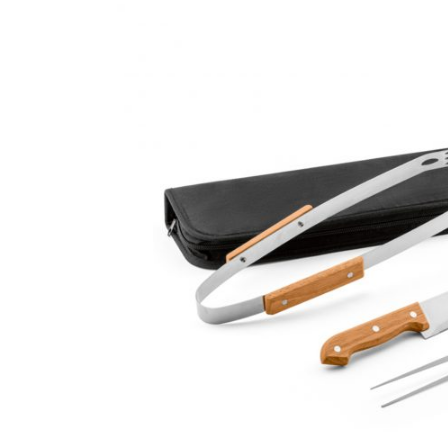
CANETAS
CHAVEIROS
IMPORTADO
IMPRESSOS 
KIT CANETA 
LÁPIS
PASTAS
PEN DRIVE
RISQUE RAB
SQUEEZE