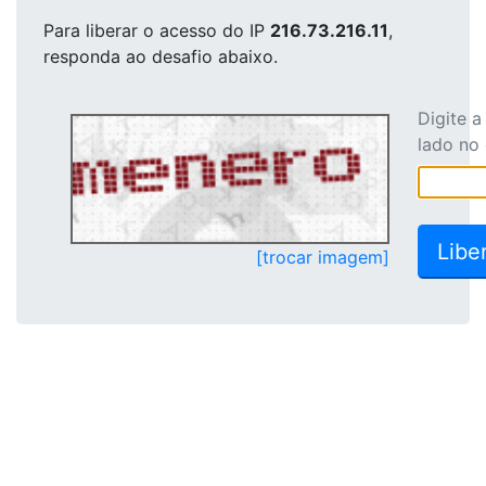
Para liberar o acesso
do IP
216.73.216.11
,
responda ao desafio abaixo.
Digite 
lado no
[trocar imagem]