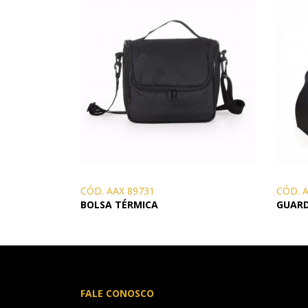
CÓD. AAX 89731
CÓD. 
BOLSA TÉRMICA
GUAR
FALE CONOSCO