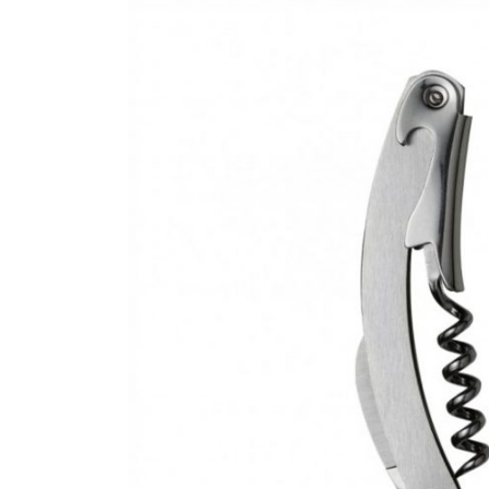
CANETAS
CHAVEIROS
IMPORTADO
IMPRESSOS 
KIT CANETA 
LÁPIS
PASTAS
PEN DRIVE
RISQUE RAB
SQUEEZE