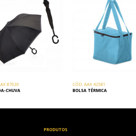
AAX 87020
CÓD. AAX 42581
DA-CHUVA
BOLSA TÉRMICA
PRODUTOS