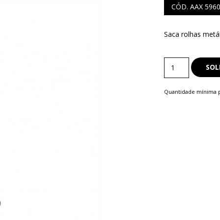
CÓD. AAX 596
Saca rolhas metál
S
Kit
COMERCIAIS
SOL
Vinho
LAPISEIRA
quantity
Quantidade mínima p
ISQUE