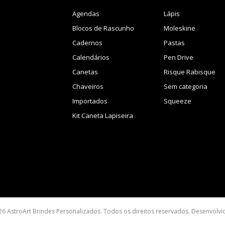
Agendas
Lápis
Blocos de Rascunho
Moleskine
Cadernos
Pastas
Calendários
Pen Drive
Canetas
Risque Rabisque
Chaveiros
Sem categoria
Importados
Squeeze
Kit Caneta Lapiseira
26 AstroArt Brindes Personalizados. Todos os direitos reservados. Desenvolv