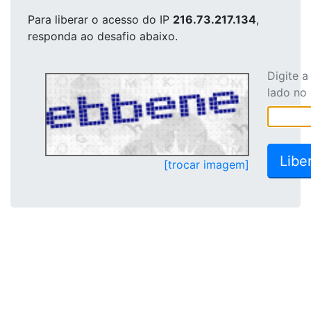
Para liberar o acesso
do IP
216.73.217.134
,
responda ao desafio abaixo.
Digite 
lado no
[trocar imagem]