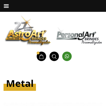
0
Metal