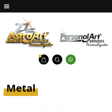
0
Metal