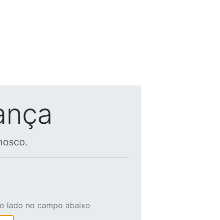
ança
nosco.
ao lado no campo abaixo