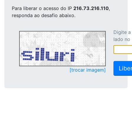
Para liberar o acesso
do IP
216.73.216.110
,
responda ao desafio abaixo.
Digite 
lado no
[trocar imagem]