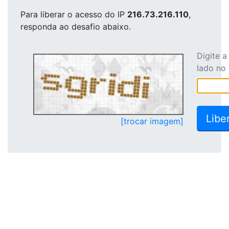
Para liberar o acesso
do IP
216.73.216.110
,
responda ao desafio abaixo.
Digite 
lado no
[trocar imagem]