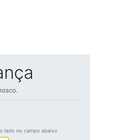
ança
nosco.
ao lado no campo abaixo