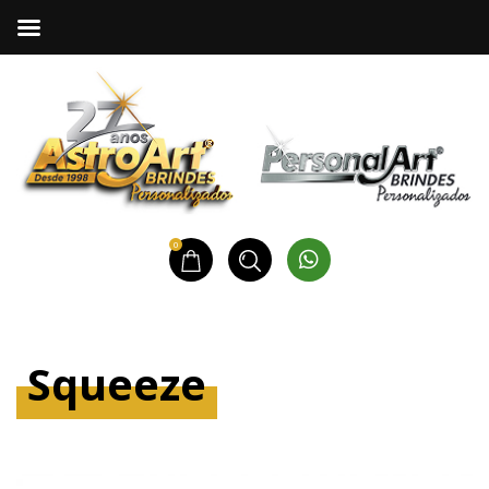
0
Squeeze